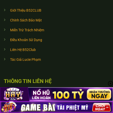
Giới Thiệu B52CLUB
Chính Sách Bảo Mật
Miễn Trừ Trách Nhiệm
Điều Khoản Sử Dụng
Liên Hệ B52Club
Tác Giả Lucie Phạm
THÔNG TIN LIÊN HỆ
Website
:
https://b52club3.com/
Email
:
b52club3com@gmail.com