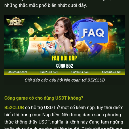
những thắc mắc phổ biến nhất dưới đây.
Giải đáp các câu hỏi liên quan tới B52CLUB
Cổng game có cho dùng USDT không?
B52CLUB
có hỗ trợ USDT ở một số kênh nạp, tùy thời điểm
hiển thị trong mục Nạp tiền. Nếu trong danh sách phương
thức không thấy USDT, nghĩa là kênh này đang tạm ngừng