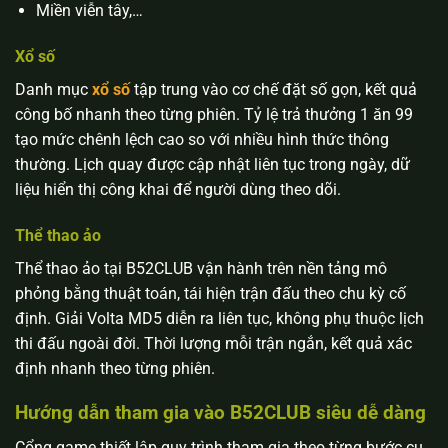
Miền viễn tây,…
Xổ số
Danh mục
xổ số
tập trung vào cơ chế đặt số gọn, kết quả
công bố nhanh theo từng phiên. Tỷ lệ trả thưởng 1 ăn 99
tạo mức chênh lệch cao so với nhiều hình thức thông
thường. Lịch quay được cập nhật liên tục trong ngày, dữ
liệu hiển thị công khai để người dùng theo dõi.
Thể thao ảo
Thể thao ảo tại B52CLUB vận hành trên nền tảng mô
phỏng bằng thuật toán, tái hiện trận đấu theo chu kỳ cố
định. Giải Volta MD5 diễn ra liên tục, không phụ thuộc lịch
thi đấu ngoài đời. Thời lượng mỗi trận ngắn, kết quả xác
định nhanh theo từng phiên.
Hướng dẫn tham gia vào B52CLUB siêu dễ dàng
Cổng game thiết lập quy trình tham gia theo từng bước cụ