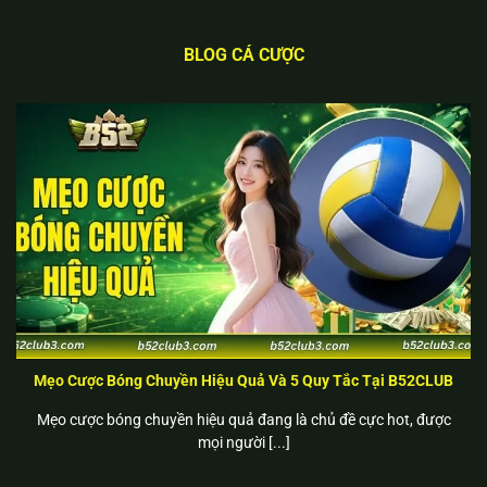
BLOG CÁ CƯỢC
Mẹo Bào Khuyến Mãi B52 – Tối Ưu 100% Doanh Thu Tại Cổng
Game
Mẹo bào khuyến mãi B52 hiện đang trở thành chiến thuật ưu
tiên hàng đầu [...]