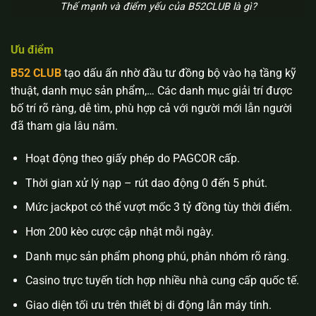
Thế mạnh và điểm yếu của B52CLUB là gì?
Ưu điểm
B52 CLUB
tạo dấu ấn nhờ đầu tư đồng bộ vào hạ tầng kỹ
thuật, danh mục sản phẩm,… Các danh mục giải trí được
bố trí rõ ràng, dễ tìm, phù hợp cả với người mới lẫn người
đã tham gia lâu năm.
Hoạt động theo giấy phép do PAGCOR cấp.
Thời gian xử lý nạp – rút dao động 0 đến 5 phút.
Mức jackpot có thể vượt mốc 3 tỷ đồng tùy thời điểm.
Hơn 200 kèo cược cập nhật mỗi ngày.
Danh mục sản phẩm phong phú, phân nhóm rõ ràng.
Casino trực tuyến tích hợp nhiều nhà cung cấp quốc tế.
Giao diện tối ưu trên thiết bị di động lẫn máy tính.