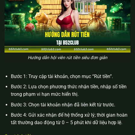
Hướng dẫn hội viên rút tiền siêu đơn giản
Bước 1: Truy cập tài khoản, chọn mục “Rút tiền”.
Bước 2: Lựa chọn phương thức nhận tiền, nhập số tiền
trong phạm vi hạn mức hiển thị.
Bước 3: Chọn tài khoản nhận đã liên kết từ trước.
Bước 4: Gửi xác nhận để hệ thống xử lý; thời gian hoàn
tất thường dao động từ 0 – 5 phút khi dữ liệu hợp lệ.