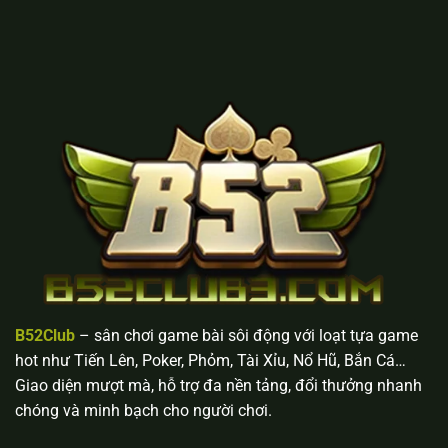
B52Club
– sân chơi game bài sôi động với loạt tựa game
hot như Tiến Lên, Poker, Phỏm, Tài Xỉu, Nổ Hũ, Bắn Cá…
Giao diện mượt mà, hỗ trợ đa nền tảng, đổi thưởng nhanh
chóng và minh bạch cho người chơi.