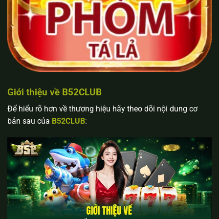
Giới thiệu về B52CLUB
Để hiểu rõ hơn về thương hiệu hãy theo dõi nội dung cơ
bản sau của
B52CLUB
: