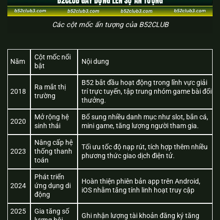
Các cột mốc ấn tượng của B52CLUB
Cột mốc nổi
Năm
Nội dung
bật
B52 bắt đầu hoạt động trong lĩnh vực giải
Ra mắt thị
2018
trí trực tuyến, tập trung nhóm game bài đổi
trường
thưởng.
Mở rộng hệ
Bổ sung nhiều danh mục như slot, bắn cá,
2020
sinh thái
mini game, tăng lượng người tham gia.
Nâng cấp hệ
Tối ưu tốc độ nạp rút, tích hợp thêm nhiều
2023
thống thanh
phương thức giao dịch điện tử.
toán
Phát triển
Hoàn thiện phiên bản app trên Android,
2024
ứng dụng di
iOS nhằm tăng tính linh hoạt truy cập
động
2025
Gia tăng số
Ghi nhận lượng tài khoản đăng ký tăng