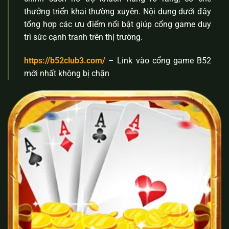
thưởng triển khai thường xuyên. Nội dung dưới đây
tổng hợp các ưu điểm nổi bật giúp cổng game duy
trì sức cạnh tranh trên thị trường.
https://b52club3.com/
– Link vào cổng game B52
mới nhất không bị chặn