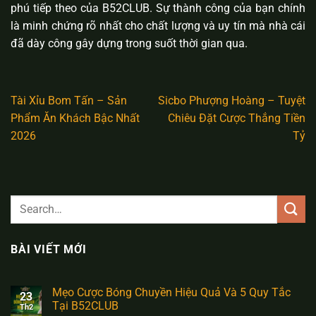
phú tiếp theo của B52CLUB. Sự thành công của bạn chính
là minh chứng rõ nhất cho chất lượng và uy tín mà nhà cái
đã dày công gây dựng trong suốt thời gian qua.
Tài Xỉu Bom Tấn – Sản
Sicbo Phượng Hoàng – Tuyệt
Phẩm Ăn Khách Bậc Nhất
Chiêu Đặt Cược Thắng Tiền
2026
Tỷ
BÀI VIẾT MỚI
Mẹo Cược Bóng Chuyền Hiệu Quả Và 5 Quy Tắc
23
Tại B52CLUB
Th2