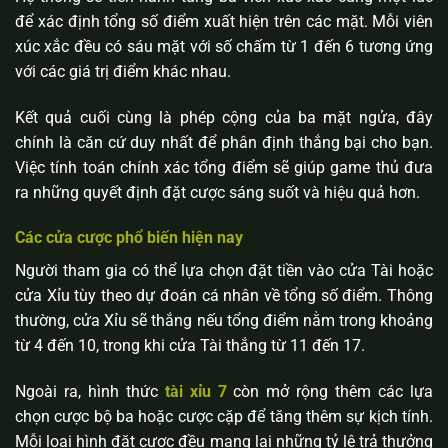
để xác định tổng số điểm xuất hiện trên các mặt. Mỗi viên
xúc xắc đều có sáu mặt với số chấm từ 1 đến 6 tương ứng
với các giá trị điểm khác nhau.
Kết quả cuối cùng là phép cộng của ba mặt ngửa, đây
chính là căn cứ duy nhất để phân định thắng bại cho bạn.
Việc tính toán chính xác tổng điểm sẽ giúp game thủ đưa
ra những quyết định đặt cược sáng suốt và hiệu quả hơn.
Các cửa cược phổ biến hiện nay
Người tham gia có thể lựa chọn đặt tiền vào cửa Tài hoặc
cửa Xỉu tùy theo dự đoán cá nhân về tổng số điểm. Thông
thường, cửa Xỉu sẽ thắng nếu tổng điểm nằm trong khoảng
từ 4 đến 10, trong khi cửa Tài thắng từ 11 đến 17.
Ngoài ra, hình thức
tài xỉu 7
còn mở rộng thêm các lựa
chọn cược bộ ba hoặc cược cặp để tăng thêm sự kịch tính.
Mỗi loại hình đặt cược đều mang lại những tỷ lệ trả thưởng