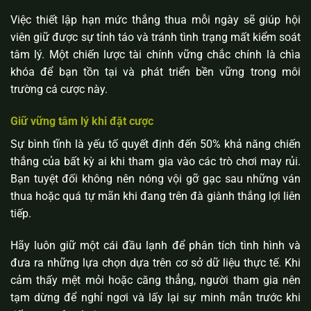
Việc thiết lập hạn mức thắng thua mỗi ngày sẽ giúp hội
viên giữ được sự tỉnh táo và tránh tình trạng mất kiểm soát
tâm lý. Một chiến lược tài chính vững chắc chính là chìa
khóa để bạn tồn tại và phát triển bền vững trong môi
trường cá cược này.
Giữ vững tâm lý khi đặt cược
Sự bình tĩnh là yếu tố quyết định đến 50% khả năng chiến
thắng của bất kỳ ai khi tham gia vào các trò chơi may rủi.
Bạn tuyệt đối không nên nóng vội gỡ gạc sau những ván
thua hoặc quá tự mãn khi đang trên đà giành thắng lợi liên
tiếp.
Hãy luôn giữ một cái đầu lạnh để phân tích tình hình và
đưa ra những lựa chọn dựa trên cơ sở dữ liệu thực tế. Khi
cảm thấy mệt mỏi hoặc căng thẳng, người tham gia nên
tạm dừng để nghỉ ngơi và lấy lại sự minh mẫn trước khi