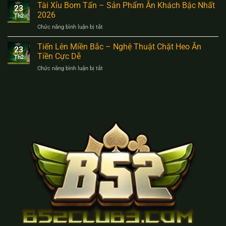
Xỉu
Tài Xỉu Bom Tấn – Sản Phẩm Ăn Khách Bậc Nhất
Đặt
Chỉ
23
7
Cược
2026
Trong
Th2
–
Thắng
2
Chức năng bình luận bị tắt
ở
Bí
Tiền
Phút
Tài
Quyết
Tỷ
Xỉu
Tiến Lên Miền Bắc – Nghệ Thuật Chặt Heo Ăn
Bắt
23
Bom
Cầu
Tiền Cực Dễ
Th2
Tấn
Siêu
Chức năng bình luận bị tắt
ở
–
Chuẩn
Tiến
Sản
Từ
Lên
Phẩm
Các
Miền
Ăn
Cao
Bắc
Khách
Thủ
–
Bậc
Nghệ
Nhất
Thuật
2026
Chặt
Heo
Ăn
Tiền
Cực
Dễ