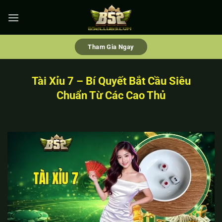
Bỏ
qua
nội
dung
Tham Gia Ngay
Tài Xỉu 7 – Bí Quyết Bắt Cầu Siêu
Chuẩn Từ Các Cao Thủ