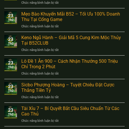
Chức năng bình luận bị tắt
ở
Mẹo
Cược
Mẹo Bào Khuyến Mãi B52 – Tối Ưu 100% Doanh
23
Bóng
Thu Tại Cổng Game
Th2
Chuyền
Chức năng bình luận bị tắt
ở
Hiệu
Mẹo
Quả
Bào
Keno Ngũ Hành – Giải Mã 5 Cung Kim Mộc Thủy
Và
23
Khuyến
5
Tại B52CLUB
Th2
Mãi
Quy
Chức năng bình luận bị tắt
ở
B52
Tắc
Keno
–
Tại
Ngũ
Lô Đề 1 Ăn 900 – Cách Nhận Thưởng 500 Triệu
Tối
B52CLUB
23
Hành
Ưu
Chỉ Trong 2 Phút
Th2
–
100%
Chức năng bình luận bị tắt
ở
Giải
Doanh
Lô
Mã
Thu
Đề
Sicbo Phượng Hoàng – Tuyệt Chiêu Đặt Cược
5
Tại
23
1
Cung
Thắng Tiền Tỷ
Cổng
Th2
Ăn
Kim
Game
Chức năng bình luận bị tắt
ở
900
Mộc
Sicbo
–
Thủy
Phượng
Tài Xỉu 7 – Bí Quyết Bắt Cầu Siêu Chuẩn Từ Các
Cách
Tại
23
Hoàng
Nhận
Cao Thủ
B52CLUB
Th2
–
Thưởng
Chức năng bình luận bị tắt
ở
Tuyệt
500
Tài
Chiêu
Triệu