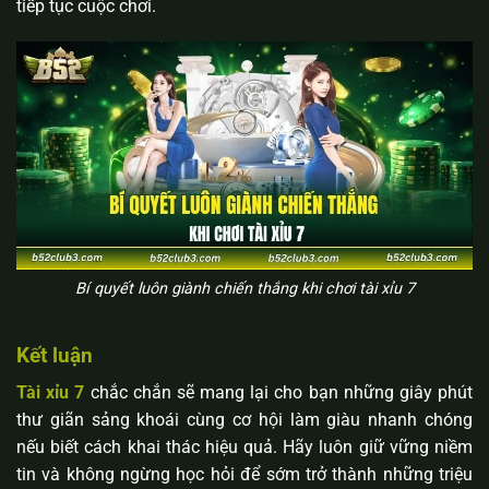
tiếp tục cuộc chơi.
Bí quyết luôn giành chiến thắng khi chơi tài xỉu 7
Kết luận
Tài xỉu 7
chắc chắn sẽ mang lại cho bạn những giây phút
thư giãn sảng khoái cùng cơ hội làm giàu nhanh chóng
nếu biết cách khai thác hiệu quả. Hãy luôn giữ vững niềm
tin và không ngừng học hỏi để sớm trở thành những triệu